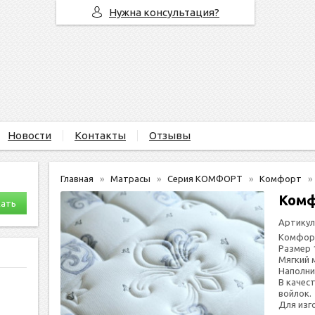
Нужна консультация?
Новости
Контакты
Отзывы
Главная
Матрасы
Серия КОМФОРТ
Комфорт
Комф
Артикул
Комфор
Размер 
Мяг­кий 
На­пол­ни
В ка­чес
вой­лок.
Для из­го