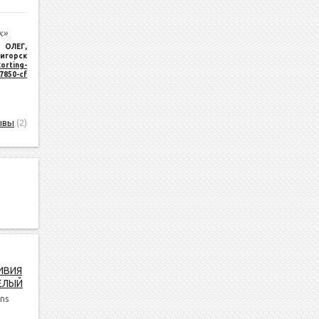
к»
ОЛЕГ
,
игорск
orting-
17850-cf
ывы
(2)
ИВИЯ
ЕЛЫЙ
ns