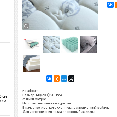
Комфорт
Размер 140/200(190-195)
0 см
Мяг­кий мат­рас.
0 см
На­пол­ни­тель пе­нопо­ли­уре­тан.
В ка­чес­тве жёс­тко­го слоя тер­мос­креп­ленный вой­лок.
Для из­го­тов­ле­ния чех­ла хлоп­ко­вый жак­кард.