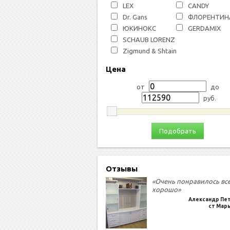
LEX
СANDY
Dr. Gans
ФЛОРЕНТИН
ЮКИНОКС
GERDAMIX
SCHAUB LORENZ
Zigmund & Shtain
Цена
от
до
руб.
Подобрать
Отзывы
«Очень понравилось вс
хорошо»
Александр Пе
ст Мар