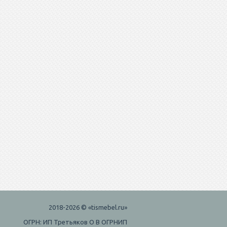
2018-2026 © «tismebel.ru»
ОГРН: ИП Третьяков О В ОГРНИП