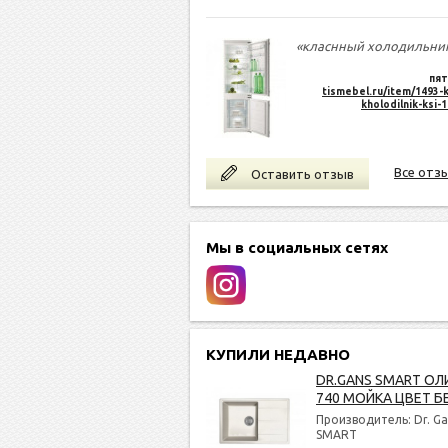
«класнный холодильни
пят
tismebel.ru/item/1493-k
kholodilnik-ksi-
Все отз
Оставить отзыв
Мы в социальных сетях
КУПИЛИ НЕДАВНО
DR.GANS SMART ОЛ
740 МОЙКА ЦВЕТ Б
Производитель: Dr. Ga
SMART