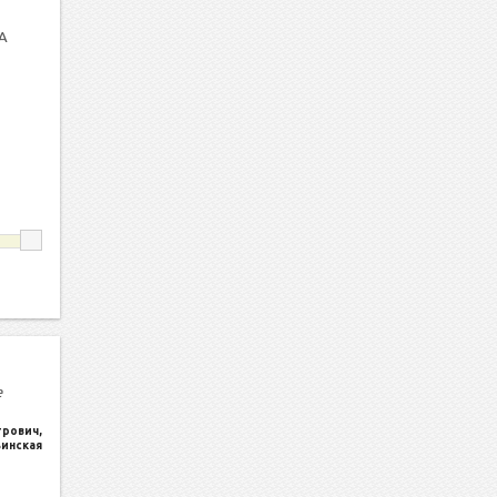
А
е
трович
,
ьинская