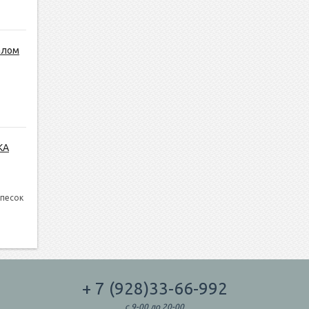
алом
КА
 песок
+ 7 (928)33-66-992
с 9-00 до 20-00