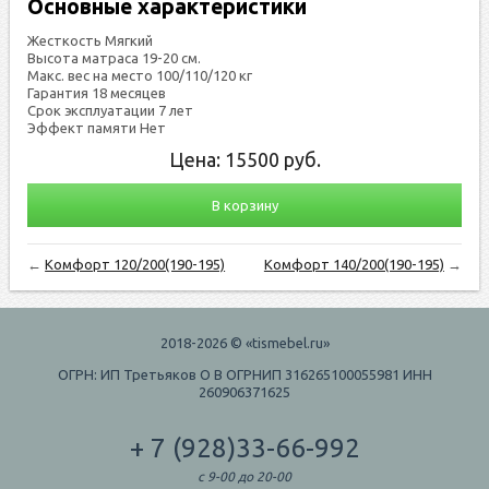
Основные характеристики
Жесткость Мягкий
Высота матраса 19-20 см.
Макс. вес на место 100/110/120 кг
Гарантия 18 месяцев
Срок эксплуатации 7 лет
Эффект памяти Нет
Цена:
15500
руб.
В корзину
←
Комфорт 120/200(190-195)
Комфорт 140/200(190-195)
→
2018-2026 © «tismebel.ru»
ОГРН: ИП Третьяков О В ОГРНИП 316265100055981 ИНН
260906371625
+ 7 (928)33-66-992
с 9-00 до 20-00