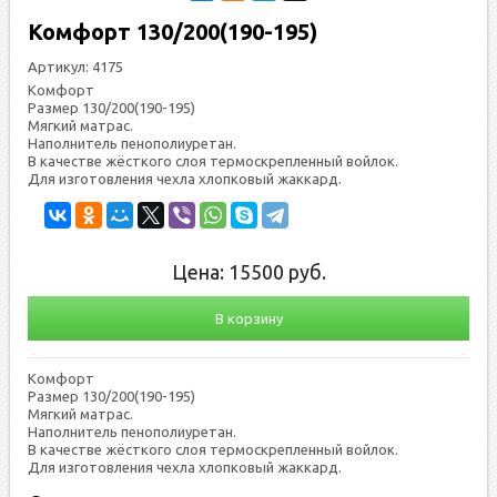
Комфорт 130/200(190-195)
Артикул:
4175
Комфорт
Размер 130/200(190-195)
Мяг­кий мат­рас.
На­пол­ни­тель пе­нопо­ли­уре­тан.
В ка­чес­тве жёс­тко­го слоя тер­мос­креп­ленный вой­лок.
Для из­го­тов­ле­ния чех­ла хлоп­ко­вый жак­кард.
Цена:
15500
руб.
В корзину
Комфорт
Размер 130/200(190-195)
Мяг­кий мат­рас.
На­пол­ни­тель пе­нопо­ли­уре­тан.
В ка­чес­тве жёс­тко­го слоя тер­мос­креп­ленный вой­лок.
Для из­го­тов­ле­ния чех­ла хлоп­ко­вый жак­кард.