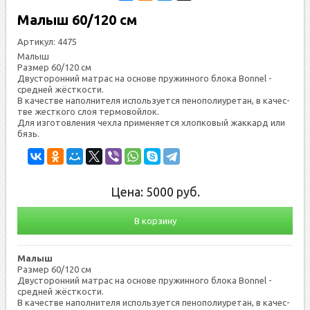
Малыш 60/120 см
Артикул:
4475
Малыш
Размер 60/120 см
Двус­то­рон­ний мат­рас на ос­но­ве пру­жин­но­го бло­ка Вonnel -
сред­ней жёс­ткос­ти.
В ка­чес­тве на­пол­ни­теля ис­поль­зу­ет­ся пенополиуретан, в ка­чес­
тве жес­тко­го слоя тер­мо­вой­лок.
Для из­го­тов­ле­ния чех­ла при­меня­ет­ся хлоп­ко­вый жак­кард или
бязь.
Цена:
5000
руб.
В корзину
Малыш
Размер 60/120 см
Двус­то­рон­ний мат­рас на ос­но­ве пру­жин­но­го бло­ка Вonnel -
сред­ней жёс­ткос­ти.
В ка­чес­тве на­пол­ни­теля ис­поль­зу­ет­ся пенополиуретан, в ка­чес­