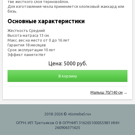
тве жес­тко­го слоя тер­мо­вой­лок.
Для из­го­тов­ле­ния чех­ла при­меня­ет­ся хлоп­ко­вый жак­кард или
бязь.
Основные характеристики
Жесткость Средний
Высота матраса 13 см.
Макс. вес на место от 0 до 16 лет
Гарантия 18 месяцев
Срок эксплуатации 10 лет
Эффект памяти Нет
Цена:
5000
руб.
В корзину
Малыш 70/140 см
→
2018-2026 © «tismebel.ru»
ОГРН: ИП Третьяков О В ОГРНИП 316265100055981 ИНН
260906371625