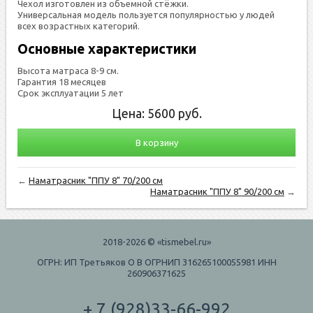
Чехол изготовлен из объемной стёжки.
Универсальная модель пользуется популярностью у людей
всех возрастных категорий.
Основные характеристики
Высота матраса 8-9 см.
Гарантия 18 месяцев
Срок эксплуатации 5 лет
Цена:
5600
руб.
В корзину
←
Наматрасник "ППУ 8" 70/200 см
Наматрасник "ППУ 8" 90/200 см
→
2018-2026 © «tismebel.ru»
ОГРН: ИП Третьяков О В ОГРНИП 316265100055981 ИНН
260906371625
+ 7 (928)33-66-992