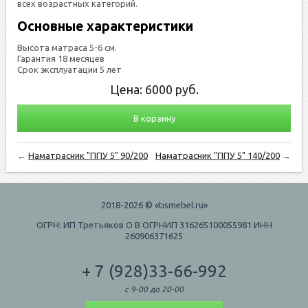
всех возрастных категорий.
Основные характеристики
Высота матраса 5-6 см.
Гарантия 18 месяцев
Срок эксплуатации 5 лет
Цена:
6000
руб.
В корзину
←
Наматрасник "ППУ 5" 90/200
Наматрасник "ППУ 5" 140/200
→
2018-2026 © «tismebel.ru»
ОГРН: ИП Третьяков О В ОГРНИП 316265100055981 ИНН
260906371625
+ 7 (928)33-66-992
с 9-00 до 20-00