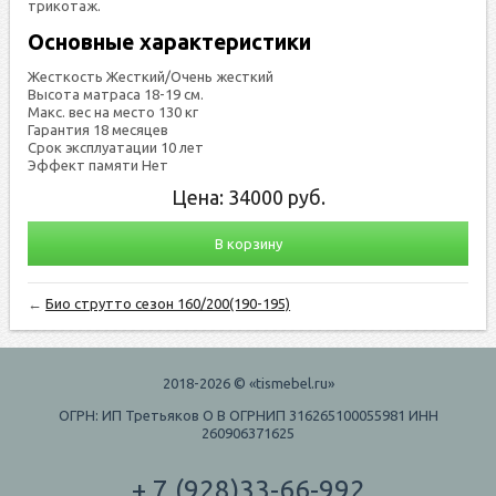
три­котаж.
Основные характеристики
Жесткость Жесткий/Очень жесткий
Высота матраса 18-19 см.
Макс. вес на место 130 кг
Гарантия 18 месяцев
Срок эксплуатации 10 лет
Эффект памяти Нет
Цена:
34000
руб.
В корзину
←
Био струтто сезон 160/200(190-195)
2018-2026 © «tismebel.ru»
ОГРН: ИП Третьяков О В ОГРНИП 316265100055981 ИНН
260906371625
+ 7 (928)33-66-992