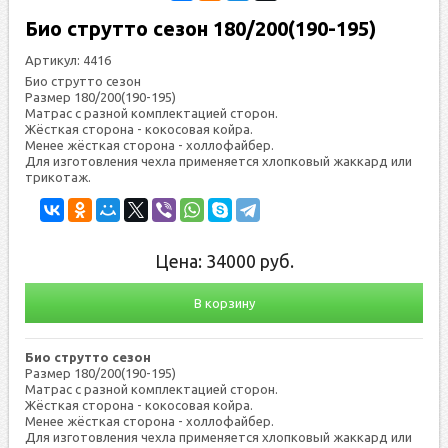
Био струтто сезон 180/200(190-195)
Артикул:
4416
Био струтто сезон
Размер 180/200(190-195)
Мат­рас с раз­ной ком­плек­та­ци­ей сто­рон.
Жёс­ткая сто­рона - ко­косо­вая кой­ра.
Менее жёсткая сто­рона - хол­ло­фай­бер.
Для из­го­тов­ле­ния чех­ла при­меня­ет­ся хлоп­ко­вый жак­кард или
три­котаж.
Цена:
34000
руб.
В корзину
Био струтто сезон
Размер 180/200(190-195)
Мат­рас с раз­ной ком­плек­та­ци­ей сто­рон.
Жёс­ткая сто­рона - ко­косо­вая кой­ра.
Менее жёсткая сто­рона - хол­ло­фай­бер.
Для из­го­тов­ле­ния чех­ла при­меня­ет­ся хлоп­ко­вый жак­кард или