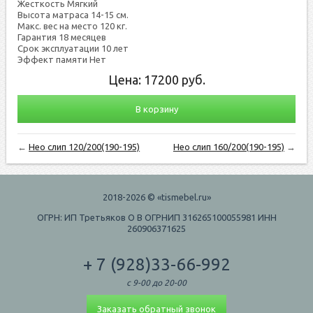
Жесткость Мягкий
Высота матраса 14-15 см.
Макс. вес на место 120 кг.
Гарантия 18 месяцев
Срок эксплуатации 10 лет
Эффект памяти Нет
Цена:
17200
руб.
В корзину
←
Нео слип 120/200(190-195)
Нео слип 160/200(190-195)
→
2018-2026 © «tismebel.ru»
ОГРН: ИП Третьяков О В ОГРНИП 316265100055981 ИНН
260906371625
+ 7 (928)33-66-992
с 9-00 до 20-00
Заказать обратный звонок