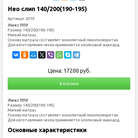
Нео слип 140/200(190-195)
Артикул:
4379
Люкс ППУ
Размер 140/200(190-195)
Мяг­кий мат­рас.
Ос­но­ву мат­ра­са сос­тавля­ет мо­нолит­ный пе­нопо­ли­уре­тан.
Для из­го­тов­ле­ния чех­ла при­меня­ет­ся хлоп­ко­вый жак­кард.
Цена:
17200
руб.
В корзину
Люкс ППУ
Размер 140/200(190-195)
Мяг­кий мат­рас.
Ос­но­ву мат­ра­са сос­тавля­ет мо­нолит­ный пе­нопо­ли­уре­тан.
Для из­го­тов­ле­ния чех­ла при­меня­ет­ся хлоп­ко­вый жак­кард.
Основные характеристики