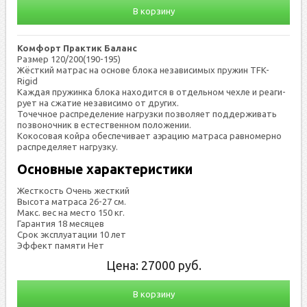
В корзину
Комфорт Практик Баланс
Размер 120/200(190-195)
Жёс­ткий мат­рас на ос­но­ве бло­ка не­зави­симых пру­жин TFK-
Rigid
Каж­дая пру­жин­ка бло­ка на­ходит­ся в от­дель­ном чех­ле и ре­аги­
ру­ет на сжа­тие не­зави­симо от дру­гих.
То­чеч­ное рас­пре­деле­ние наг­рузки поз­во­ля­ет под­держи­вать
поз­во­ноч­ник в ес­тес­твен­ном по­ложе­нии.
Ко­косо­вая кой­ра обес­пе­чива­ет а­эра­цию мат­ра­са рав­но­мер­но
рас­пре­деля­ет наг­рузку.
Основные характеристики
Жесткость Очень жесткий
Высота матраса 26-27 см.
Макс. вес на место 150 кг.
Гарантия 18 месяцев
Срок эксплуатации 10 лет
Эффект памяти Нет
Цена:
27000
руб.
В корзину