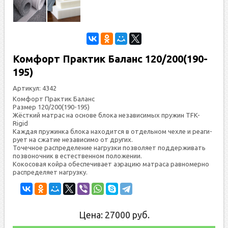
Комфорт Практик Баланс 120/200(190-
195)
Артикул:
4342
Комфорт Практик Баланс
Размер 120/200(190-195)
Жёс­ткий мат­рас на ос­но­ве бло­ка не­зави­симых пру­жин TFK-
Rigid
Каж­дая пру­жин­ка бло­ка на­ходит­ся в от­дель­ном чех­ле и ре­аги­
ру­ет на сжа­тие не­зави­симо от дру­гих.
То­чеч­ное рас­пре­деле­ние наг­рузки поз­во­ля­ет под­держи­вать
поз­во­ноч­ник в ес­тес­твен­ном по­ложе­нии.
Ко­косо­вая кой­ра обес­пе­чива­ет а­эра­цию мат­ра­са рав­но­мер­но
рас­пре­деля­ет наг­рузку.
Цена:
27000
руб.