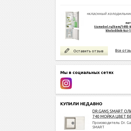
«класнный холодильни
пят
tismebel.ru/item/1493-k
kholodilnik-ksi-
Все отз
Оставить отзыв
Мы в социальных сетях
КУПИЛИ НЕДАВНО
DR.GANS SMART ОЛ
740 МОЙКА ЦВЕТ Б
Производитель: Dr. Ga
SMART