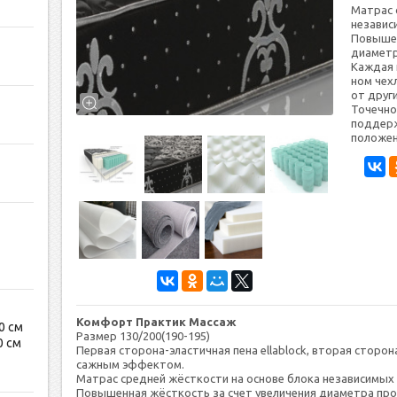
Мат­рас 
не­зави­
По­вышен
диаметра
Каж­дая 
ном чех­л
от дру­г
То­чеч­но
под­держ
по­ложе­
Комфорт Практик Массаж
0 см
Размер 130/200(190-195)
0 см
Пер­вая сто­рона-элас­тичная пе­на ellablock, вто­рая сто­р
сажным эф­фектом.
Мат­рас средней жёс­ткос­ти на ос­но­ве бло­ка не­зави­симых
По­вышен­ная жёс­ткос­ть за счет уве­личе­ния диаметра про­