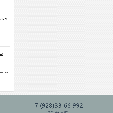
алом
КА
 песок
+ 7 (928)33-66-992
с 9-00 до 20-00