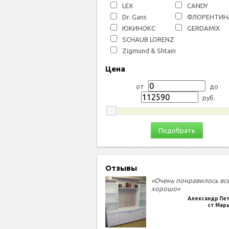
LEX
СANDY
Dr. Gans
ФЛОРЕНТИН
ЮКИНОКС
GERDAMIX
SCHAUB LORENZ
Zigmund & Shtain
Цена
от
до
руб.
Подобрать
Отзывы
«Очень понравилось вс
хорошо»
Александр Пе
ст Мар