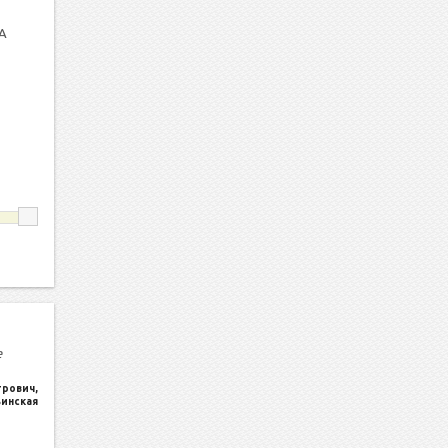
А
е
трович
,
ьинская