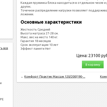
Каж­дая пру­жин­ка бло­ка на­ходить­ся в от­дель­ном чех­ле и 
дру­гих.
То­чеч­ное рас­пре­деле­ние наг­рузки поз­во­ля­ет под­держи­ва
ложе­нии.
Основные характеристики
Жесткость Средний
Высота матраса 27-28 см.
Макс. вес на место 140 кг.
Гарантия 18 месяцев
Срок эксплуатации 10 лет
ть все
Эффект памяти Нет
Цена:
23100
руб
В корзину
←
Комфорт Практик Массаж 120/200(190-...
Комф
и
PPE