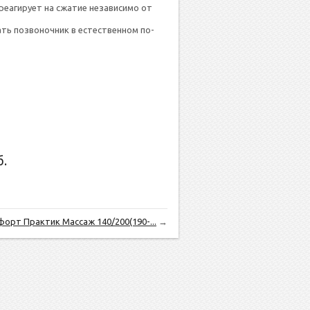
ре­аги­ру­ет на сжа­тие не­зави­симо от
ть поз­во­ноч­ник в ес­тес­твен­ном по­
.
орт Практик Массаж 140/200(190-...
→