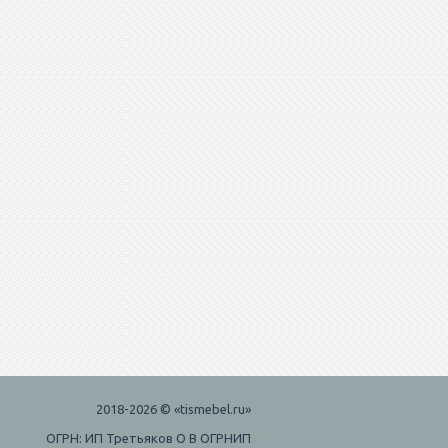
2018-2026 © «tismebel.ru»
ОГРН: ИП Третьяков О В ОГРНИП