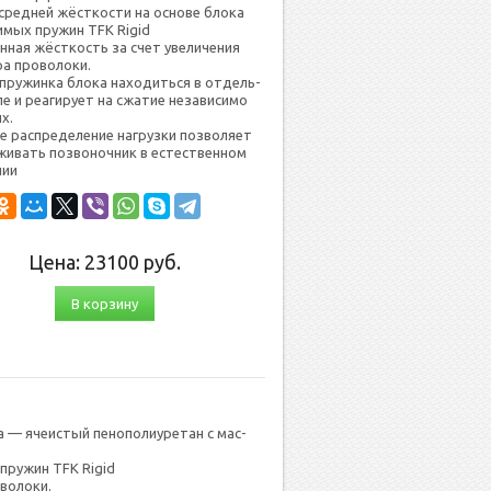
средней жёс­ткос­ти на ос­но­ве бло­ка
симых пру­жин TFK Rigid
­ная жёс­ткос­ть за счет уве­личе­ния
 про­воло­ки.
пру­жин­ка бло­ка на­ходить­ся в от­дель­
е и ре­аги­ру­ет на сжа­тие не­зави­симо
их.
е рас­пре­деле­ние наг­рузки поз­во­ля­ет
и­вать поз­во­ноч­ник в ес­тес­твен­ном
нии
Цена:
23100
руб.
В корзину
она — яче­ис­тый пенополиуретан с мас­
 пру­жин TFK Rigid
воло­ки.