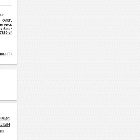
к»
ОЛЕГ
,
игорск
orting-
17850-cf
ывы
(2)
ИВИЯ
ЕЛЫЙ
ns