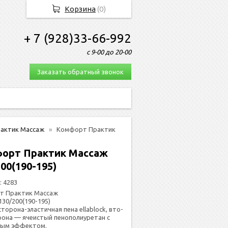
Корзина
(
0
)
+ 7 (928)33-66-992
с 9-00 до 20-00
Заказать обратный звонок
актик Массаж
Комфорт Практик
орт Практик Массаж
00(190-195)
:
4283
т Практик Массаж
130/200(190-195)
сто­рона-элас­тичная пе­на ellablock, вто­
рона — яче­ис­тый пенополиуретан с
ным эф­фектом.