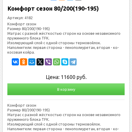
Комфорт сезон 80/200(190-195)
Артикул:
4182
Комфорт сезон
Размер 80/200(190-195)
Мат­рас с раз­ной жёс­ткостью сто­рон на ос­но­ве не­зави­симо­го
пру­жин­но­го бло­ка TFK.
Изо­лиру­ющий слой с од­ной сто­роны тер­мо­вой­лок.
На­пол­ни­тели: первая сто­рона - пенополиуретан, вторая - ко­
косо­вая кой­ра.
Цена:
11600
руб.
В корзину
Комфорт сезон
Размер 80/200(190-195)
Мат­рас с раз­ной жёс­ткостью сто­рон на ос­но­ве не­зави­симо­го
пру­жин­но­го бло­ка TFK.
Изо­лиру­ющий слой с од­ной сто­роны тер­мо­вой­лок.
На­пол­ни­тели: первая сто­рона - пенополиуретан, вторая - ко­