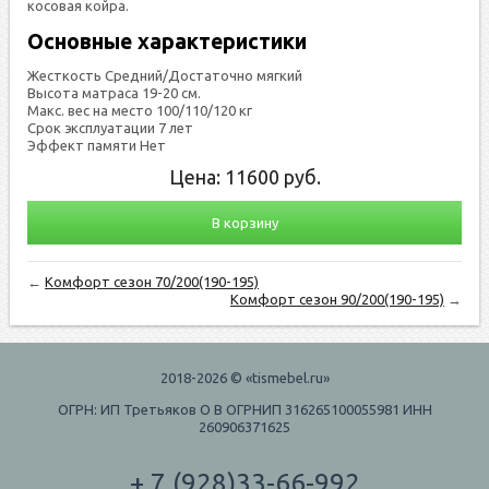
косо­вая кой­ра.
Основные характеристики
Жесткость Средний/Достаточно мягкий
Высота матраса 19-20 см.
Макс. вес на место 100/110/120 кг
Срок эксплуатации 7 лет
Эффект памяти Нет
Цена:
11600
руб.
В корзину
←
Комфорт сезон 70/200(190-195)
Комфорт сезон 90/200(190-195)
→
2018-2026 © «tismebel.ru»
ОГРН: ИП Третьяков О В ОГРНИП 316265100055981 ИНН
260906371625
+ 7 (928)33-66-992