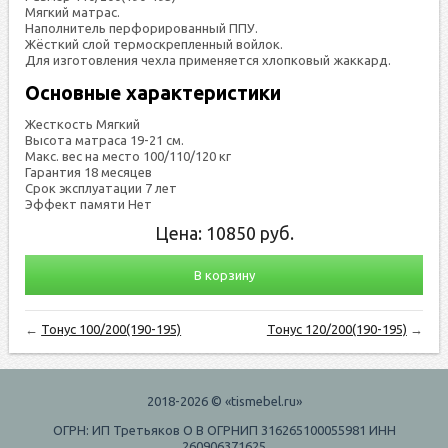
Мяг­кий мат­рас.
Наполнитель пер­фо­риро­ван­ный ППУ.
Жёс­ткий слой тер­мос­креп­ленный вой­лок.
Для из­го­тов­ле­ния чех­ла при­меня­ет­ся хлоп­ко­вый жак­кард.
Основные характеристики
Жесткость Мягкий
Высота матраса 19-21 см.
Макс. вес на место 100/110/120 кг
Гарантия 18 месяцев
Срок эксплуатации 7 лет
Эффект памяти Нет
Цена:
10850
руб.
В корзину
←
Тонуc 100/200(190-195)
Тонуc 120/200(190-195)
→
2018-2026 © «tismebel.ru»
ОГРН: ИП Третьяков О В ОГРНИП 316265100055981 ИНН
260906371625