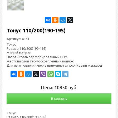
Тонуc 110/200(190-195)
Артикул:
4161
Тонуc
Размер 110/200(190-195)
Мяг­кий мат­рас.
Наполнитель пер­фо­риро­ван­ный ППУ.
Жёс­ткий слой тер­мос­креп­ленный вой­лок.
Для из­го­тов­ле­ния чех­ла при­меня­ет­ся хлоп­ко­вый жак­кард
Цена:
10850
руб.
В корзину
Тонуc
Размер 110/200(190-195)