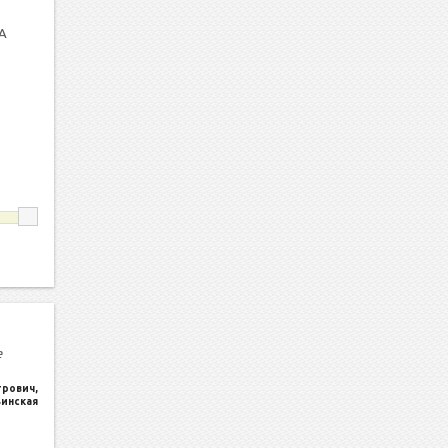
А
е
трович
,
ьинская