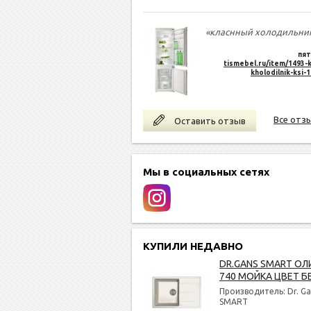
«класнный холодильни
пят
tismebel.ru/item/1493-k
kholodilnik-ksi-
Все отз
Оставить отзыв
Мы в социальных сетях
КУПИЛИ НЕДАВНО
DR.GANS SMART ОЛ
740 МОЙКА ЦВЕТ Б
Производитель: Dr. Ga
SMART