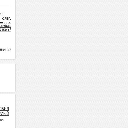
к»
ОЛЕГ
,
игорск
orting-
17850-cf
ывы
(2)
ИВИЯ
ЕЛЫЙ
ns