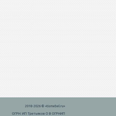
2018-2026 © «tismebel.ru»
ОГРН: ИП Третьяков О В ОГРНИП