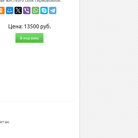
­тве жёсткого слоя тер­мо­вой­лок.
Цена:
13500
руб.
В корзину
и­тан.