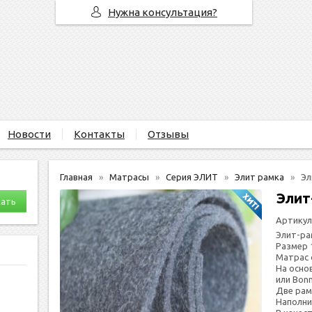
Нужна консультация?
Новости
Контакты
Отзывы
Главная
Матрасы
Серия ЭЛИТ
Элит рамка
Эл
Элит
Артикул
Элит-ра
Размер 
Мат­рас 
На ос­но
или Bonn
Две рам
Наполни