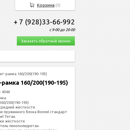
Корзина
(
0
)
+ 7 (928)33-66-992
с 9-00 до 20-00
Заказать обратный звонок
ит-рамка 160/200(190-195)
-рамка 160/200(190-195)
:
4046
мка
160/200(190-195)
средней жёс­ткос­ти.
­ве пру­жин­но­го бло­ка Bonnel стан­дарт
el Ти­тан.
ки жёсткости.
тель пенополиуретан.