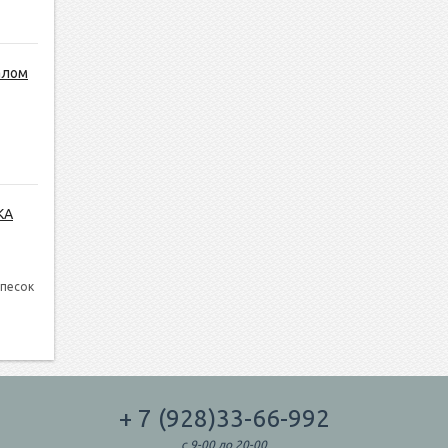
алом
КА
 песок
+ 7 (928)33-66-992
с 9-00 до 20-00