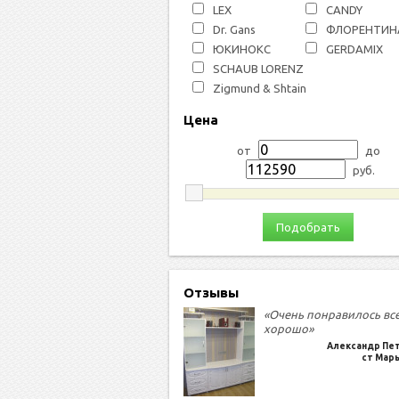
LEX
СANDY
Dr. Gans
ФЛОРЕНТИН
ЮКИНОКС
GERDAMIX
SCHAUB LORENZ
Zigmund & Shtain
Цена
от
до
руб.
Подобрать
Отзывы
«Очень понравилось вс
хорошо»
Александр Пе
ст Мар