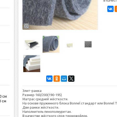
В ка­чес
Элит-рамка
Размер 160/200(190-195)
0 см
Мат­рас средней жёс­ткос­ти.
0 см
На ос­но­ве пру­жин­но­го бло­ка Bonnel стан­дарт или Bonnel Т
Две рамки жёсткости.
Наполнитель пенополиуретан.
В ка­чес­тве жёсткого слоя тер­мо­вой­лок.