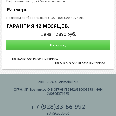
Гофра пластик : до 2.5м в комплекте.
Размеры
Размеры прибора (ВхШхГ) : 551-801х595х297 мм.
ГАРАНТИЯ 12 МЕСЯЦЕВ.
Цена:
12890
руб.
В корзину
←
LEX BASIC 600 INOX ВЫТЯЖКА
LEX MIKA G 600 BLACK ВЫТЯЖКА
→
2018-2026 © «tismebel.ru»
ОГРН: ИП Третьяков О В ОГРНИП 316265100055981 ИНН
260906371625
+ 7 (928)33-66-992
с 9-00 до 20-00