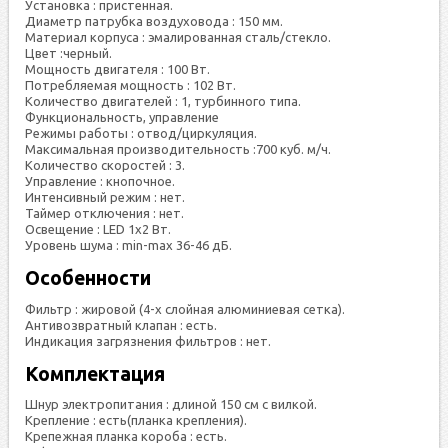
Установка : пристенная.
Диаметр патрубка воздуховода : 150 мм.
Материал корпуса : эмалированная сталь/стекло.
Цвет :черный.
Мощность двигателя : 100 Вт.
Потребляемая мощность : 102 Вт.
Количество двигателей : 1, турбинного типа.
Функциональность, управление
Режимы работы : отвод/циркуляция.
Максимальная производительность :700 куб. м/ч.
Количество скоростей : 3.
Управление : кнопочное.
Интенсивный режим : нет.
Таймер отключения : нет.
Освещение : LED 1х2 Вт.
Уровень шума : min-max 36-46 дБ.
Особенности
Фильтр : жировой (4-х слойная алюминиевая сетка).
Антивозвратный клапан : есть.
Индикация загрязнения фильтров : нет.
Комплектация
Шнур электропитания : длиной 150 см с вилкой.
Крепление : есть(планка крепления).
Крепежная планка короба : есть.