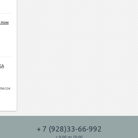
алом
КА
 песок
+ 7 (928)33-66-992
с 9-00 до 20-00