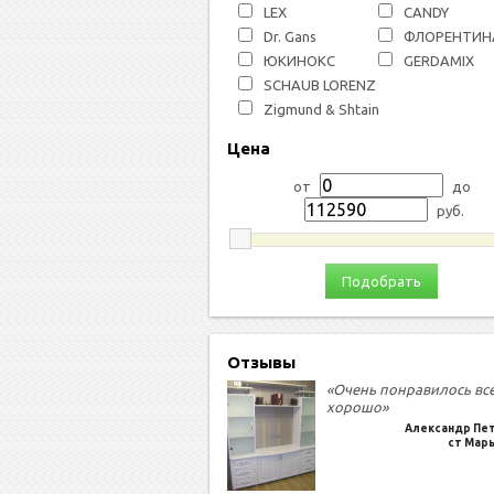
LEX
СANDY
Dr. Gans
ФЛОРЕНТИН
ЮКИНОКС
GERDAMIX
SCHAUB LORENZ
Zigmund & Shtain
Цена
от
до
руб.
Подобрать
Отзывы
«Очень понравилось вс
хорошо»
Александр Пе
ст Мар