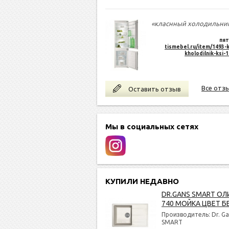
«класнный холодильни
пят
tismebel.ru/item/1493-k
kholodilnik-ksi-
Все отз
Оставить отзыв
Мы в социальных сетях
КУПИЛИ НЕДАВНО
DR.GANS SMART ОЛ
740 МОЙКА ЦВЕТ Б
Производитель: Dr. Ga
SMART