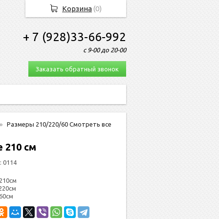
Корзина
(
0
)
+ 7 (928)33-66-992
с 9-00 до 20-00
Заказать обратный звонок
Размеры 210/220/60 Смотреть все
е 210 см
:
0114
210см
220см
 60см