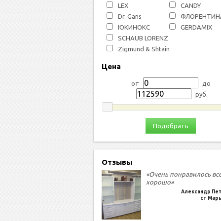
LEX
СANDY
Dr. Gans
ФЛОРЕНТИН
ЮКИНОКС
GERDAMIX
SCHAUB LORENZ
Zigmund & Shtain
Цена
от
до
руб.
Подобрать
Отзывы
«Очень понравилось вс
хорошо»
Александр Пе
ст Мар