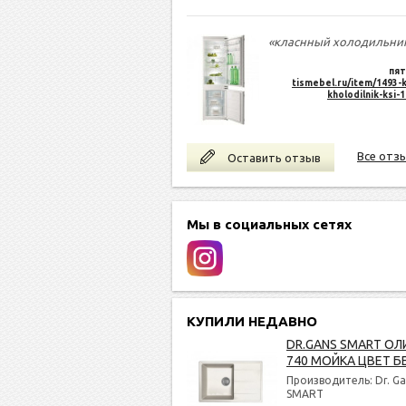
«класнный холодильни
пят
tismebel.ru/item/1493-k
kholodilnik-ksi-
Все отз
Оставить отзыв
Мы в социальных сетях
КУПИЛИ НЕДАВНО
DR.GANS SMART ОЛ
740 МОЙКА ЦВЕТ Б
Производитель: Dr. Ga
SMART