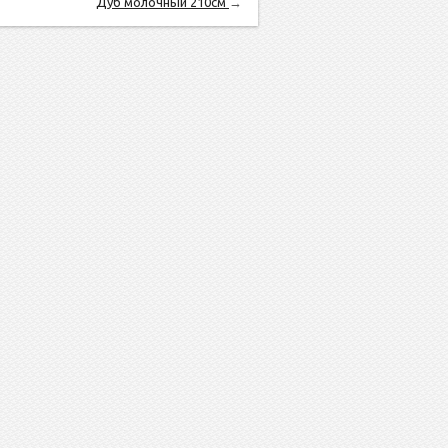
Дуб молочный 210см
→