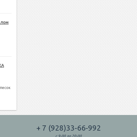
алом
КА
 песок
+ 7 (928)33-66-992
с 9-00 до 20-00