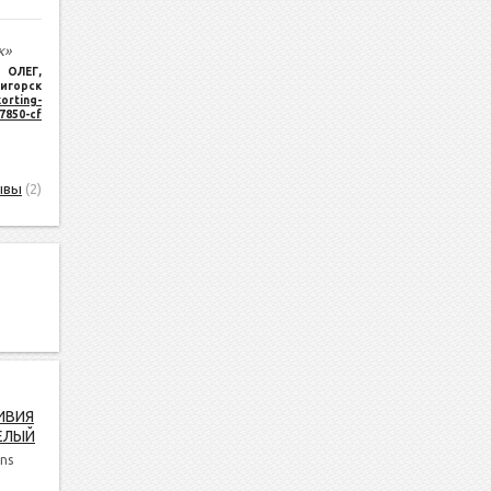
к»
ОЛЕГ
,
игорск
orting-
17850-cf
ывы
(2)
ИВИЯ
ЕЛЫЙ
ns