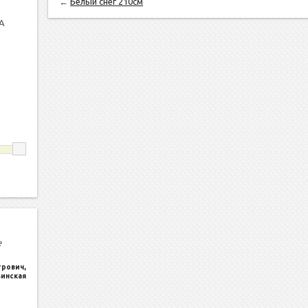
←
Белый снег 210см
А
е
трович
,
ьинская