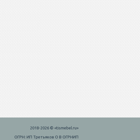
2018-2026 © «tismebel.ru»
ОГРН: ИП Третьяков О В ОГРНИП