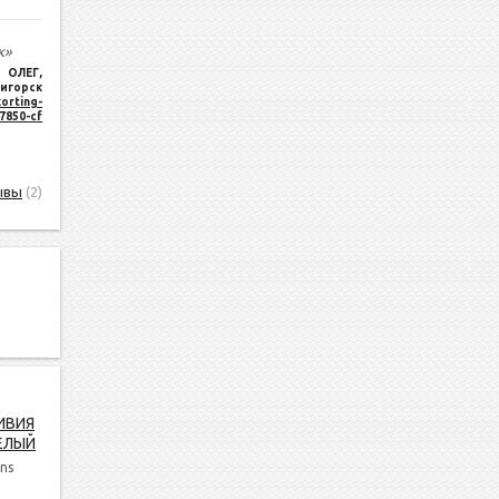
к»
ОЛЕГ
,
игорск
orting-
17850-cf
ывы
(2)
ИВИЯ
ЕЛЫЙ
ns