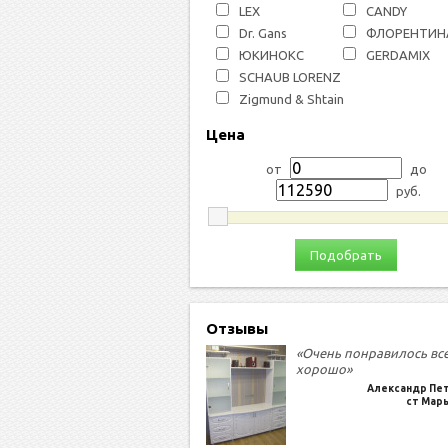
LEX
СANDY
Dr. Gans
ФЛОРЕНТИН
ЮКИНОКС
GERDAMIX
SCHAUB LORENZ
Zigmund & Shtain
Цена
от
до
руб.
Подобрать
Отзывы
«Очень понравилось вс
хорошо»
Александр Пе
ст Мар