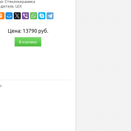
л: Стеклокерамика
дитель: LEX
Цена:
13790
руб.
В корзину
Ь