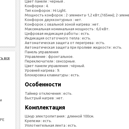
Цвет панели : чёрный .
Конфорки : 4.
Тип конфорок : Hi Light.
Мощность конфорок : 2-элемента-1,2 кВт,(165мм); 2-элеме
Конфорок двухконтурных : нет.
Конфорок с овальной зоной нагрева : нет.
Максимальная номинальная мощность : 6,0 кВт.
Цифровая индикация работы : есть.
Индикация остаточного тепла : есть.
Автоматическая защита от перегрева : есть.
Автоматическая защита при проливе жидкости : есть.
Панель управления
Управление : фронтальное.
ть все
Переключатели : сенсорные.
Цвет панели управления : чёрный.
Уровней нагрева : 9.
Блокировка клавиатуры : есть.
Особенности
Таймер отключения : есть.
Быстрый нагрев : нет.
и
Комплектация
Шнур электропитания : длинной 100см.
PPE
Крепежи : есть.
Уплотнительная лента : есть.