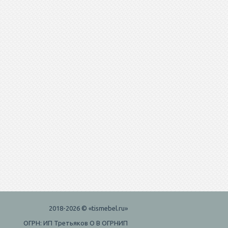
2018-2026 © «tismebel.ru»
ОГРН: ИП Третьяков О В ОГРНИП