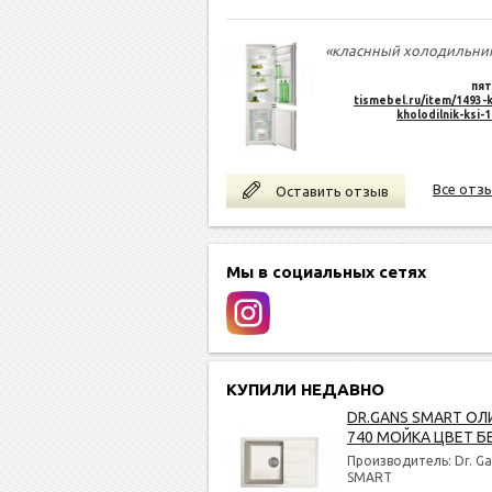
«класнный холодильни
пят
tismebel.ru/item/1493-k
kholodilnik-ksi-
Все отз
Оставить отзыв
Мы в социальных сетях
КУПИЛИ НЕДАВНО
DR.GANS SMART ОЛ
740 МОЙКА ЦВЕТ Б
Производитель: Dr. Ga
SMART