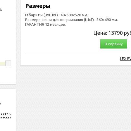
Размеры
А
Габариты (ВхШхГ) : 40х590х520 мм.
Размеры ниши для встраивания (ШхГ) : 560х490 мм.
ГАРАНТИЯ 12 месяцев.
Цена:
13790
руб
В корзину
LEX E
е
трович
,
ьинская