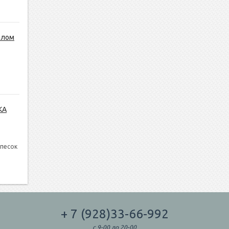
алом
КА
 песок
+ 7 (928)33-66-992
с 9-00 до 20-00