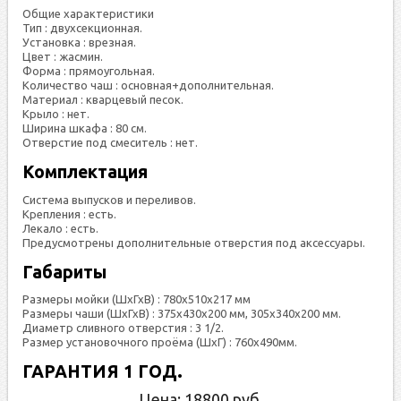
Общие характеристики
Тип : двухсекционная.
Установка : врезная.
Цвет : жасмин.
Форма : прямоугольная.
Количество чаш : основная+дополнительная.
Материал : кварцевый песок.
Крыло : нет.
Ширина шкафа : 80 см.
Отверстие под смеситель : нет.
Комплектация
Система выпусков и переливов.
Крепления : есть.
Лекало : есть.
Предусмотрены дополнительные отверстия под аксессуары.
Габариты
Размеры мойки (ШхГхВ) : 780х510х217 мм
Размеры чаши (ШхГхВ) : 375х430х200 мм, 305х340х200 мм.
Диаметр сливного отверстия : 3 1/2.
Размер установочного проёма (ШхГ) : 760х490мм.
ГАРАНТИЯ 1 ГОД.
Цена:
18800
руб.