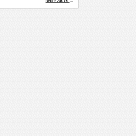
Венге 240 см
→