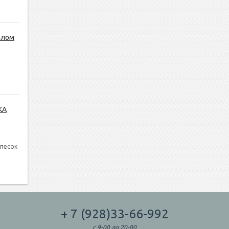
алом
КА
 песок
+ 7 (928)33-66-992
с 9-00 до 20-00