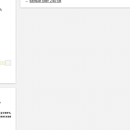
←
Белый снег 240 см
А
е
трович
,
ьинская