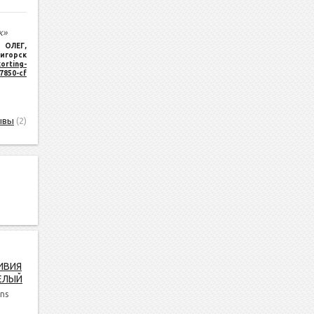
к»
ОЛЕГ
,
игорск
orting-
17850-cf
ывы
(2)
ИВИЯ
ЕЛЫЙ
ns