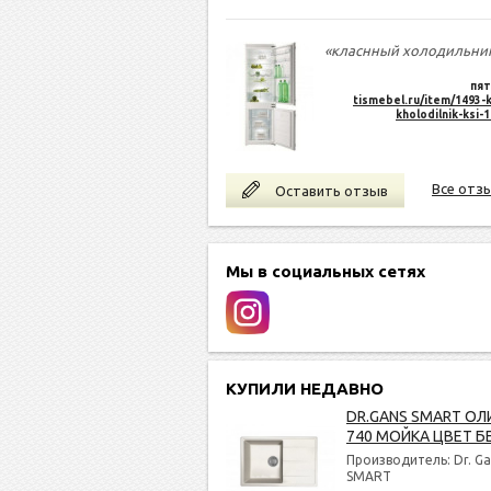
«класнный холодильни
пят
tismebel.ru/item/1493-k
kholodilnik-ksi-
Все отз
Оставить отзыв
Мы в социальных сетях
КУПИЛИ НЕДАВНО
DR.GANS SMART ОЛ
740 МОЙКА ЦВЕТ Б
Производитель: Dr. Ga
SMART