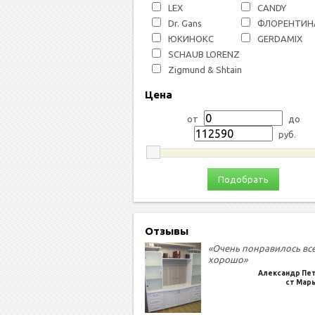
LEX
СANDY
Dr. Gans
ФЛОРЕНТИН
ЮКИНОКС
GERDAMIX
SCHAUB LORENZ
Zigmund & Shtain
Цена
от
до
руб.
Подобрать
Отзывы
«Очень понравилось вс
хорошо»
Александр Пе
ст Мар