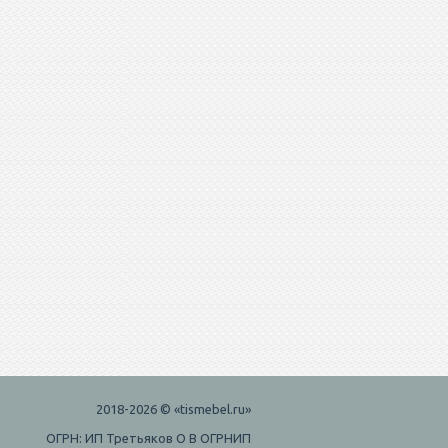
2018-2026 © «tismebel.ru»
ОГРН: ИП Третьяков О В ОГРНИП