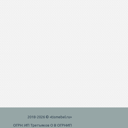
2018-2026 © «tismebel.ru»
ОГРН: ИП Третьяков О В ОГРНИП