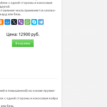
ой­лок с од­ной сто­роны и ко­косо­вая
дру­гой.
­тов­ле­ния чех­ла при­меня­ет­ся хлоп­ко­
кард или бязь.
Цена:
12900
руб.
В корзину
ней и по­вышен­ной) на ос­но­ве пру­жин­
й­лок с од­ной сто­роны и ко­косо­вая кой­ра
д или бязь.