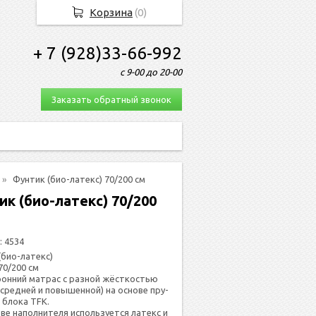
Корзина
(
0
)
+ 7 (928)33-66-992
с 9-00 до 20-00
Заказать обратный звонок
Фунтик (био-латекс) 70/200 см
ик (био-латекс) 70/200
:
4534
(био-латекс)
70/200 см
рон­ний мат­рас с раз­ной жёс­ткостью
(сред­ней и по­вышен­ной) на ос­но­ве пру­
о бло­ка TFK.
тве на­пол­ни­теля ис­поль­зу­ет­ся ла­текс и