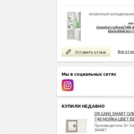
«класнный холодильни
пят
tismebel.ru/item/1493-k
kholodilnik-ksi-
Все отз
Оставить отзыв
Мы в социальных сетях
КУПИЛИ НЕДАВНО
DR.GANS SMART ОЛ
740 МОЙКА ЦВЕТ Б
Производитель: Dr. Ga
SMART