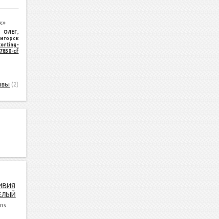
к»
ОЛЕГ
,
игорск
orting-
17850-cf
ывы
(2)
ИВИЯ
ЕЛЫЙ
ns