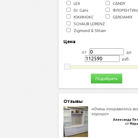
LEX
СANDY
Dr. Gans
ФЛОРЕНТИН
ЮКИНОКС
GERDAMIX
SCHAUB LORENZ
Zigmund & Shtain
Цена
от
до
руб.
Подобрать
Отзывы
«Очень понравилось вс
хорошо»
Александр Пе
ст Мар