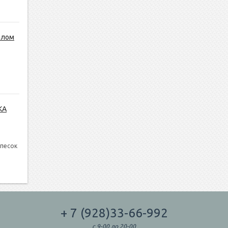
алом
КА
 песок
+ 7 (928)33-66-992
с 9-00 до 20-00