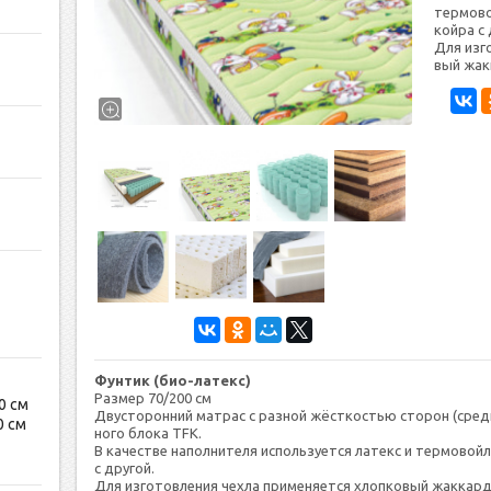
тер­мо­в
кой­ра с 
Для из­го
вый жак­
Фунтик (био-латекс)
Размер 70/200 см
0 см
Двус­то­рон­ний мат­рас с раз­ной жёс­ткостью сто­рон (сред­
0 см
но­го бло­ка TFK.
В ка­чес­тве на­пол­ни­теля ис­поль­зу­ет­ся ла­текс и тер­мо­во
с дру­гой.
Для из­го­тов­ле­ния чех­ла при­меня­ет­ся хлоп­ко­вый жак­кар