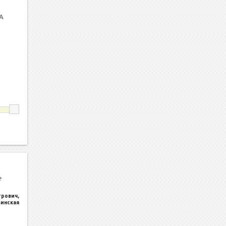
А
е
трович
,
ьинская