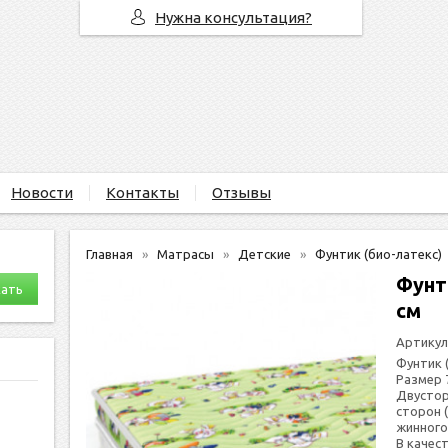
Нужна консультация?
Новости
Контакты
Отзывы
Главная
Матрасы
Детские
Фунтик (био-латекс)
Фунт
см
Артикул
Фунтик 
Размер 
Двус­то­
сто­рон 
жин­но­г
В ка­чес­