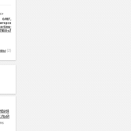
к»
ОЛЕГ
,
игорск
orting-
17850-cf
ывы
(2)
ИВИЯ
ЕЛЫЙ
ns