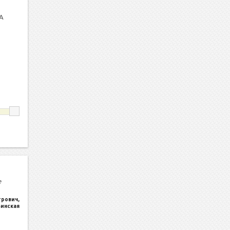
А
е
трович
,
ьинская