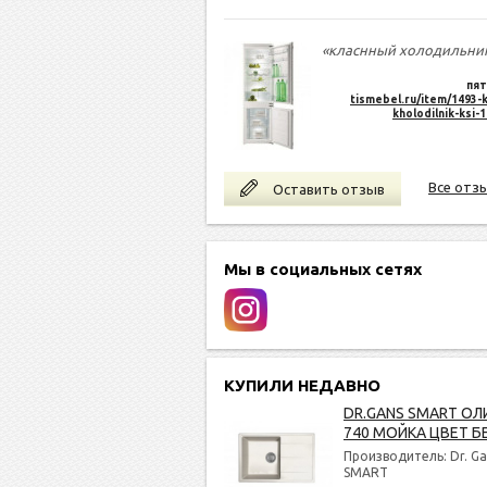
«класнный холодильни
пят
tismebel.ru/item/1493-k
kholodilnik-ksi-
Все отз
Оставить отзыв
Мы в социальных сетях
КУПИЛИ НЕДАВНО
DR.GANS SMART ОЛ
740 МОЙКА ЦВЕТ Б
Производитель: Dr. Ga
SMART