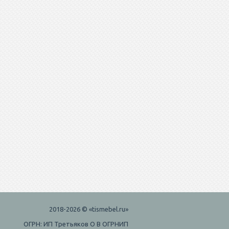
2018-2026 © «tismebel.ru»
ОГРН: ИП Третьяков О В ОГРНИП