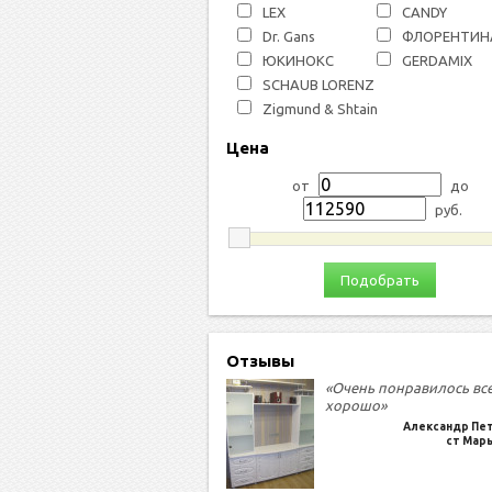
LEX
СANDY
Dr. Gans
ФЛОРЕНТИН
ЮКИНОКС
GERDAMIX
SCHAUB LORENZ
Zigmund & Shtain
Цена
от
до
руб.
Подобрать
Отзывы
«Очень понравилось вс
хорошо»
Александр Пе
ст Мар