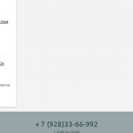
алом
КА
 песок
+ 7 (928)33-66-992
с 9-00 до 20-00